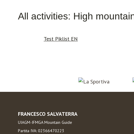
All activities: High mountai
Test Piklist EN
FRANCESCO SALVATERRA
UIAGM-IFMGA Mountain Guide
Partita IVA: 02366470223