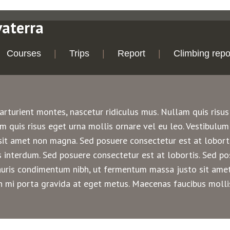
vaterra
Courses
Trips
Report
Climbing repo
rturient montes, nascetur ridiculus mus. Nullam quis risus
m quis risus eget urna mollis ornare vel eu leo. Vestibulum
it amet non magna. Sed posuere consectetur est at lobortis
interdum. Sed posuere consectetur est at lobortis. Sed pos
uris condimentum nibh, ut fermentum massa justo sit amet 
on mi porta gravida at eget metus. Maecenas faucibus molli