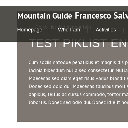
Francesco Sal
Mountain Guide
Go to list: High mountain
Homepage
Who I am
Activities
TEST PIKLIST EN
Cum sociis natoque penatibus et magnis dis pa
lacinia bibendum nulla sed consectetur. Nulla
Maecenas sed diam eget risus varius blandit s
Donec sed odio dui. Maecenas faucibus mollis 
dapibus, tellus ac cursus commodo, tortor ma
lobortis. Donec sed odio dui. Donec id elit n