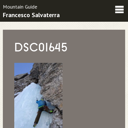
Mountain Guide
Francesco Salvaterra
Friends
Contacts
Condizioni contrattuali
DSC01645