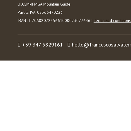
UIAGM-IFMGA Mountain Guide
Partita IVA: 02366470223
IBAN IT 70A0807835661000023077646 |
Terms and condition
+39 347 5829161
hello@francescosalvater