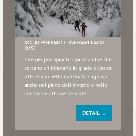
SCI ALPINISMO ITINERARI FACILI
(MS)
Gite per principianti oppure abitué che
cercano un itinerario in grado di poter
offrire una bella mattinata sugli sci
anche nel pieno dell'inverno e nelle
condizioni altrove delicate.
DETAIL