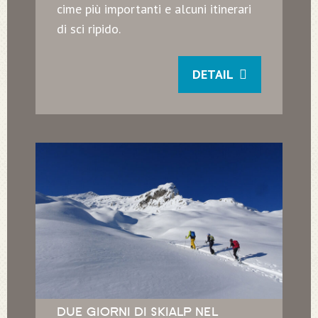
cime più importanti e alcuni itinerari
di sci ripido.
DETAIL
DUE GIORNI DI SKIALP NEL