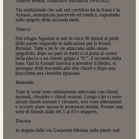
Alberto Bettoli, Francesco Salvaterra 10/9/2022
Via tradizionale che sale nel corridoio tra la Anna e la
Armani, arrampicata piacevole ed estetica, soprattutto
sullo spigolo della seconda metà.
Attacco
Dal rifugio Agostini si sale in circa 30 minuti ai piedi
della parete seguendo le indicazioni per la ferrata
Brentari. Tutte e tre le vie attaccano sullo stesso
spigoletto, dopo un paio di metri ci si porta al centro
della placca a un chiodo grigio a “U”, il secondo dalla
base. Qui la Armani traversa a prendere il diedro, si
prosegue dritti trovando altri due chiodi e dopo una
placchetta una clessidra ripassata.
Materiale
Tutte le soste sono ottimamente attrezzate con chiodi
normali, clessidre e chiodi resinati. Lungo i tiri ci sono
alcuni chiodi normali e clessidre, non sono abbondanti
e occorre usare spesso le protezioni mobili. Portare una
serie di friends dallo #0.3 al #3 e stoppers.
Discesa
In doppia dalla via Gasperini-Medaia sulla parete sud