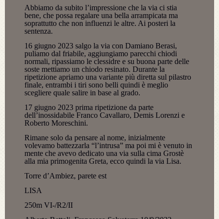
Abbiamo da subito l’impressione che la via ci stia
bene, che possa regalare una bella arrampicata ma
soprattutto che non influenzi le altre. Ai posteri la
sentenza.
16 giugno 2023 salgo la via con Damiano Berasi,
puliamo dal friabile, aggiungiamo parecchi chiodi
normali, ripassiamo le clessidre e su buona parte delle
soste mettiamo un chiodo resinato. Durante la
ripetizione apriamo una variante più diretta sul pilastro
finale, entrambi i tiri sono belli quindi è meglio
scegliere quale salire in base al grado.
17 giugno 2023 prima ripetizione da parte
dell’inossidabile Franco Cavallaro, Demis Lorenzi e
Roberto Moreschini.
Rimane solo da pensare al nome, inizialmente
volevamo battezzarla “l’intrusa” ma poi mi è venuto in
mente che avevo dedicato una via sulla cima Grostè
alla mia primogenita Greta, ecco quindi la via Lisa.
Torre d’Ambiez, parete est
LISA
250m VI-/R2/II