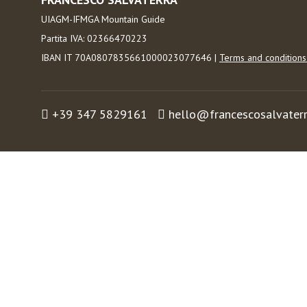
UIAGM-IFMGA Mountain Guide
Partita IVA: 02366470223
IBAN IT 70A0807835661000023077646 |
Terms and condition
+39 347 5829161
hello@francescosalvater