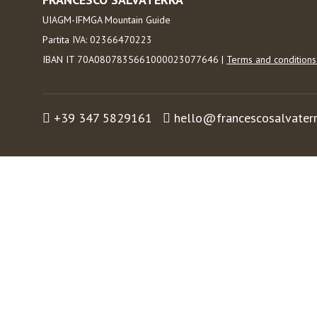
UIAGM-IFMGA Mountain Guide
Partita IVA: 02366470223
IBAN IT 70A0807835661000023077646 |
Terms and condition
+39 347 5829161
hello@francescosalvater