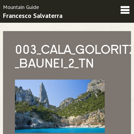
Mountain Guide
Francesco Salvaterra
Friends
Contatti
Condizioni contrattuali
003_CALA_GOLORITZ
_BAUNEI_2_TN