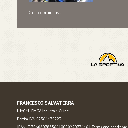
Go to main list
FRANCESCO SALVATERRA
UIAGM-IFMGA Mountain Guide
Partita IVA: 02366470223
IBAN IT 70A0807835661000023077646 |
Terms and condition