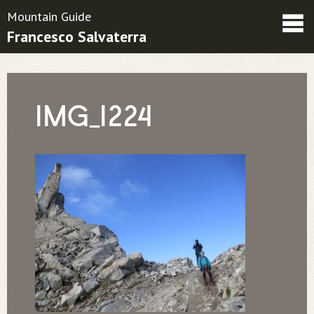
Mountain Guide
Francesco Salvaterra
Friends
Contatti
Condizioni contrattuali
IMG_1224