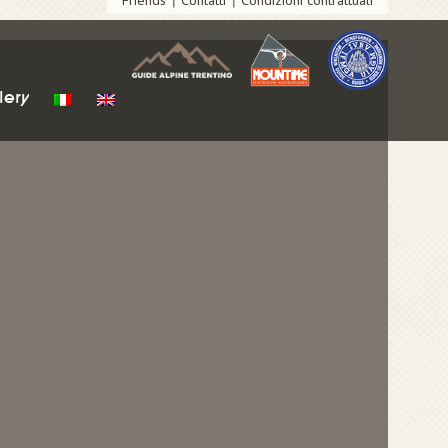
Friends
Contatti
Condizioni contrattuali
lery