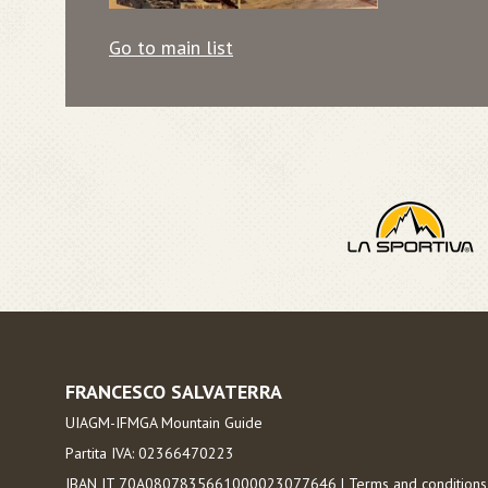
Go to main list
FRANCESCO SALVATERRA
UIAGM-IFMGA Mountain Guide
Partita IVA: 02366470223
IBAN IT 70A0807835661000023077646 |
Terms and condition