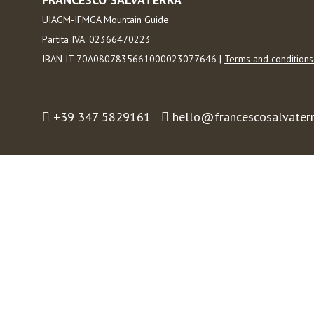
UIAGM-IFMGA Mountain Guide
Partita IVA: 02366470223
IBAN IT 70A0807835661000023077646 |
Terms and condition
+39 347 5829161
hello@francescosalvater