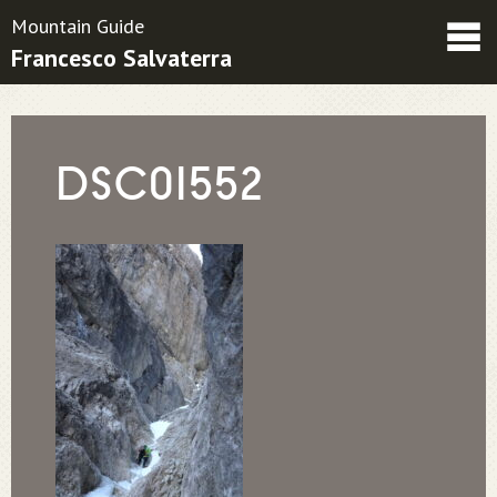
Mountain Guide
Francesco Salvaterra
Friends
Contatti
Condizioni contrattuali
DSC01552