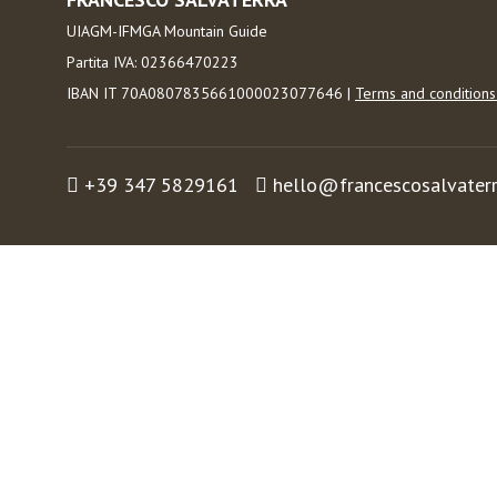
UIAGM-IFMGA Mountain Guide
Partita IVA: 02366470223
IBAN IT 70A0807835661000023077646 |
Terms and condition
+39 347 5829161
hello@francescosalvater