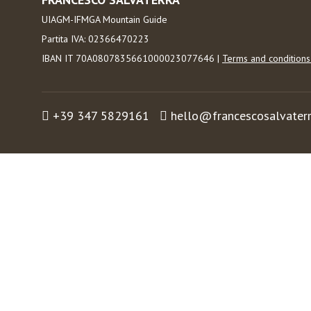
UIAGM-IFMGA Mountain Guide
Partita IVA: 02366470223
IBAN IT 70A0807835661000023077646 |
Terms and condition
+39 347 5829161
hello@francescosalvater