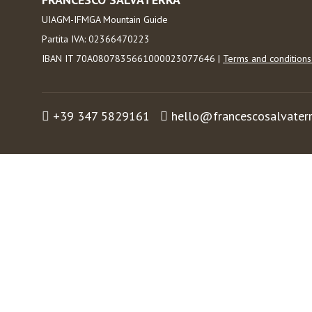
UIAGM-IFMGA Mountain Guide
Partita IVA: 02366470223
IBAN IT 70A0807835661000023077646 |
Terms and condition
+39 347 5829161
hello@francescosalvater