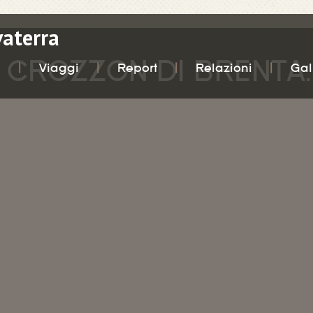
vaterra
, CROZZON DI BRENTA.
i
Viaggi
Report
Relazioni
Gal