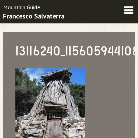
Mountain Guide
Francesco Salvaterra
Friends
Contatti
Condizioni contrattuali
13116240_1156059441