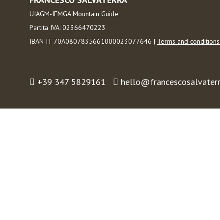
UIAGM-IFMGA Mountain Guide
Partita IVA: 02366470223
IBAN IT 70A0807835661000023077646 |
Terms and condition
+39 347 5829161
hello@francescosalvater