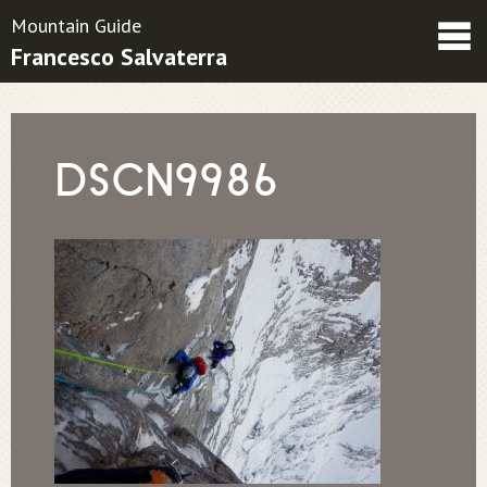
Mountain Guide
Francesco Salvaterra
Friends
Contatti
Condizioni contrattuali
DSCN9986