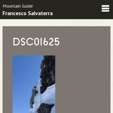
Mountain Guide
Francesco Salvaterra
Friends
Contatti
Condizioni contrattuali
DSC01625