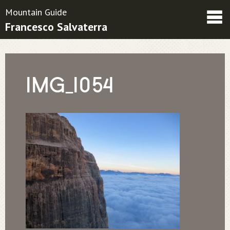
Mountain Guide
Francesco Salvaterra
Friends
Contatti
Condizioni contrattuali
IMG_1054