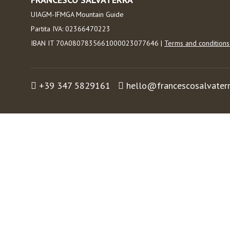
UIAGM-IFMGA Mountain Guide
Partita IVA: 02366470223
IBAN IT 70A0807835661000023077646 |
Terms and condition
+39 347 5829161
hello@francescosalvater