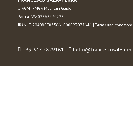
UIAGM-IFMGA Mountain Guide
Partita IVA: 02366470223
IBAN IT 70A0807835661000023077646 |
Terms and condition
+39 347 5829161
hello@francescosalvater