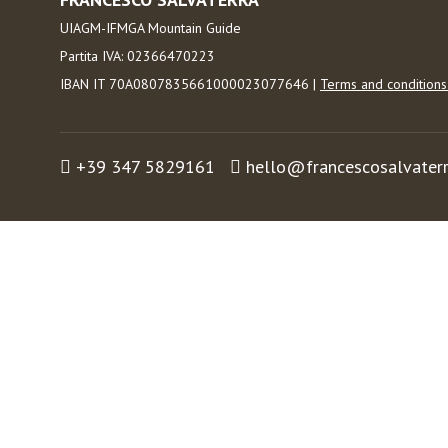
UIAGM-IFMGA Mountain Guide
Partita IVA: 02366470223
IBAN IT 70A0807835661000023077646 |
Terms and condition
+39 347 5829161
hello@francescosalvater