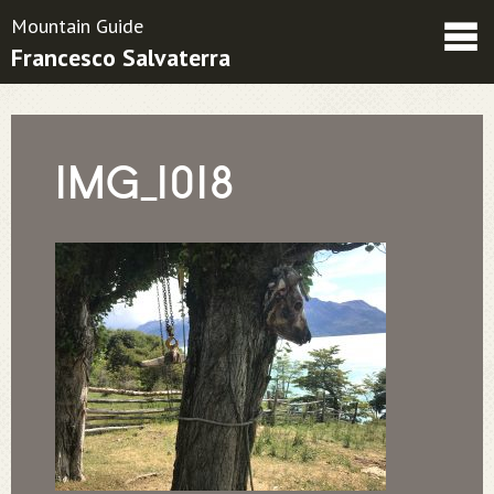
Mountain Guide
Francesco Salvaterra
Friends
Contatti
Condizioni contrattuali
IMG_1018