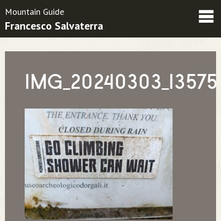
Mountain Guide
Francesco Salvaterra
Friends
Contatti
Condizioni contrattuali
IMG_20240303_13575