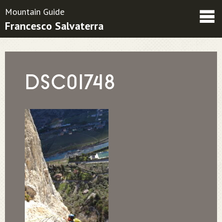
Mountain Guide
Francesco Salvaterra
Friends
Contatti
Condizioni contrattuali
DSC01748