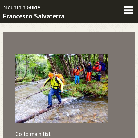
Mountain Guide
Francesco Salvaterra
Friends
Contatti
Condizioni contrattuali
Go to main list