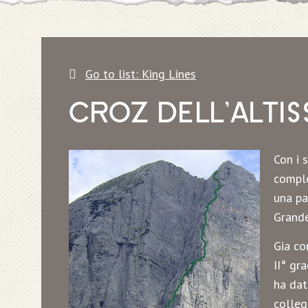
Go to list: King Lines
CROZ DELL’ALTIS
Con i 
comple
una pa
Grande
Gia co
II° gr
ha dat
colleg