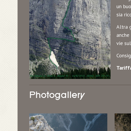
un buo
sia ri
Altra 
anche 
vie su
Consi
Tarif
Photogallery