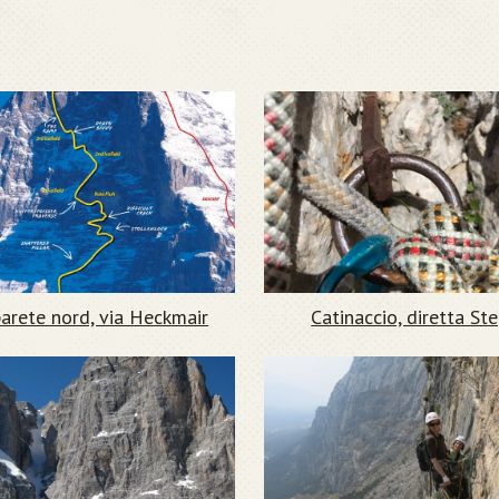
parete nord, via Heckmair
Catinaccio, diretta St