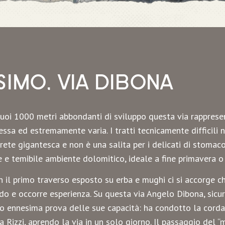
SIMO, VIA DIBONA
suoi 1000 metri abbondanti di sviluppo questa via rapprese
ssa ed estremamente varia. I tratti tecnicamente difficili non
rete gigantesca e non è una salita per i delicati di stomaco 
 e temibile ambiente dolomitico, ideale a fine primavera o
n il primo traverso esposto su erba e mughi ci si accorge c
ado e occorre esperienza. Su questa via Angelo Dibona, sicu
o ennesima prova delle sue capacità: ha condotto la cordat
a Rizzi, aprendo la via in un solo giorno. Il passaggio del