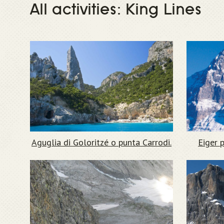
All activities: King Lines
Aguglia di Goloritzé o punta Carrodi.
Eiger 