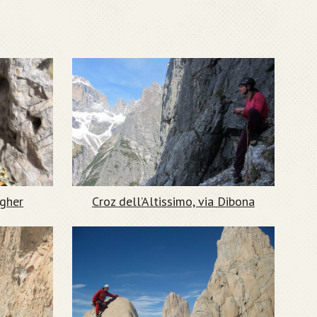
egher
Croz dell’Altissimo, via Dibona