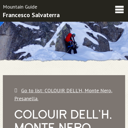
Mountain Guide
Francesco Salvaterra
Friends
Contatti
Condizioni contrattuali
Go to list: COLOUIR DELL’H, Monte Nero,
Presanella.
COLOUIR DELL’H,
MONTE NERO,